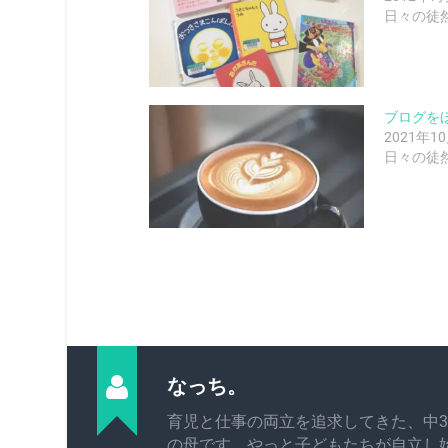
日々の徒
ブログを
2021年1
日々の徒
なっち。
育児と仕事の両立を追求してきた、中3
の母です。やっと子どもたちが自立し