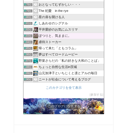
おとなってむずかしい・・・
178位
The 杞憂 in the rye
179位
星の扉を開ける人
180位
しあわせのシグナル
181位
平井愛紗のお気にムスリマ
182位
ぽつりと、気ままに。
183位
虐待ストーカー
184位
帰って来た「ともコラム」
185位
夢はすべてロードムービー
186位
野菜さらだの「私の好きな大和のことば」
187位
ちょっと自然な生活in茨城
188位
山元加津子といちじくと凛とアルの毎日
189位
ニートが社会について考えるブログ
190位
このカテゴリを全て表示
参加する
このブログに投票する