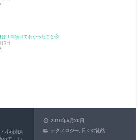
然
ほぼ１年続けてわかったこと③
0月9日
然
2010年5月20日
テクノロジー
,
日々の徒然
・小6姉妹
始めて、お