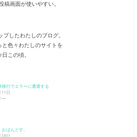
ログ投稿画面が使いやすい。
ップしたわたしのブログ。
っと色々わたしのサイトを
今日この頃。
事移行でエラーに遭遇する
月11日
ジー
、おばんどす。
月18日