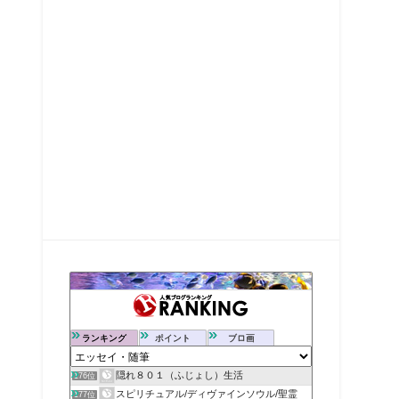
ランキング
ポイント
ブロ画
隠れ８０１（ふじょし）生活
176位
スピリチュアル/ディヴァインソウル/聖霊
177位