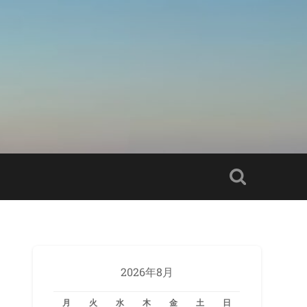
2026年8月
月
火
水
木
金
土
日