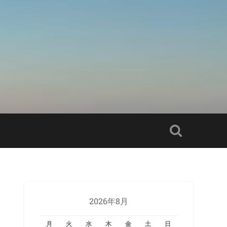
2026年8月
月
火
水
木
金
土
日