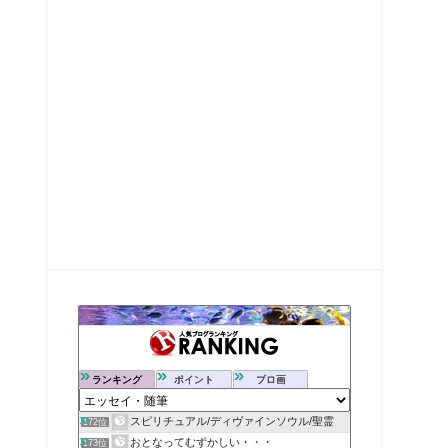
ランキング
ポイント
ブロ画
スピリチュアル/ディヴァインソウル/聖霊
172位
おとなってむずかしい・・・
173位