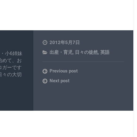
2012年5月7日
出産・育児
,
日々の徒然
,
英語
・小6姉妹
始めて、お
ロガーです
Previous post
日々の大切
Next post