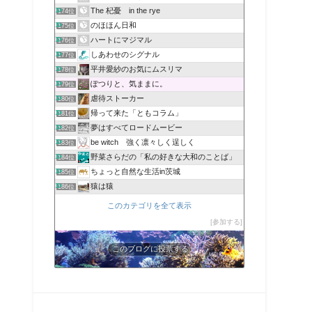
The 杞憂 in the rye
174位
のほほん日和
175位
ハートにマジマル
176位
しあわせのシグナル
177位
平井愛紗のお気にムスリマ
178位
ぽつりと、気ままに。
179位
虐待ストーカー
180位
帰って来た「ともコラム」
181位
夢はすべてロードムービー
182位
be witch 強く凛々しく逞しく
183位
野菜さらだの「私の好きな大和のことば」
184位
ちょっと自然な生活in茨城
185位
猿は猿
186位
このカテゴリを全て表示
参加する
このブログに投票する