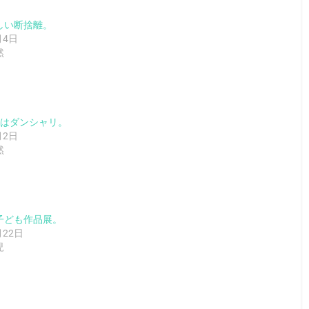
しい断捨離。
月4日
然
戦はダンシャリ。
月2日
然
子ども作品展。
月22日
児