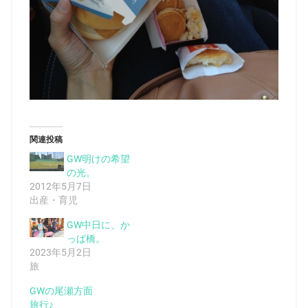
関連投稿
GW明けの希望
の光。
2012年5月7日
出産・育児
GW中日に、か
っぱ橋。
2023年5月2日
旅
GWの尾瀬方面
旅行♪