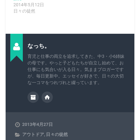
2014年5月12日
日々の徒然
なっち。
育児と仕事の両立を追求してきた、中3・小6姉妹
の母です。やっと子どもたちが自立し始めて、お
仕事にも気合いが入る日々。気ままブロガーです
が、毎日更新中。エッセイが好きで、日々の大切
な一コマをつれづれと綴っています。
2013年4月27日
アウトドア
,
日々の徒然