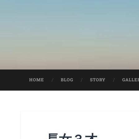
HOME
BLOG
STORY
GALLE