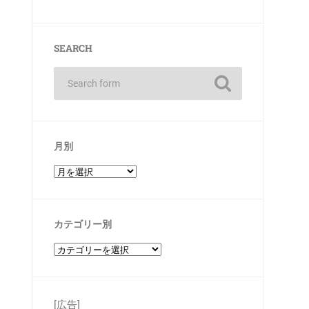
SEARCH
月別
カテゴリー別
[広告]