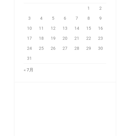
1
2
3
4
5
6
7
8
9
10
11
12
13
14
15
16
17
18
19
20
21
22
23
24
25
26
27
28
29
30
31
« 7月