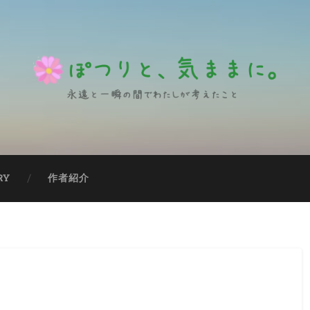
RY
作者紹介