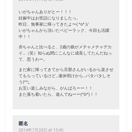
いがちゃんありがとー！！！
妊娠中はお世話になりましたっ。
昨日、無事家に帰ってきたよ〜( ^o^ )/
いがちゃんから頂いたベビーラック、今回も活躍
中！！
赤ちゃんと比べると、2歳の娘がメチャメチャデカ
イ…（笑）知らぬ間にこんなに成長してたんだねっ
て、思うわー。
まだ家に帰ってきてから旦那さんがいるから楽させ
てもらっているけど…連休明けから…バタバタしそ
う(^^;;
お互い楽しみながら、がんばろーー！！
また落ち着いたら、遊んでねーー(^O^)！！
匿名
2014年7月20日 at 15:45