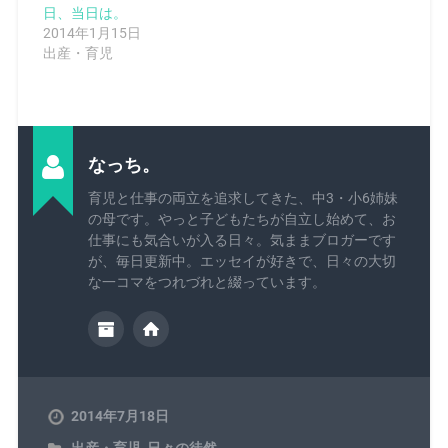
日、当日は。
2014年1月15日
出産・育児
なっち。
育児と仕事の両立を追求してきた、中3・小6姉妹
の母です。やっと子どもたちが自立し始めて、お
仕事にも気合いが入る日々。気ままブロガーです
が、毎日更新中。エッセイが好きで、日々の大切
な一コマをつれづれと綴っています。
2014年7月18日
出産・育児
,
日々の徒然