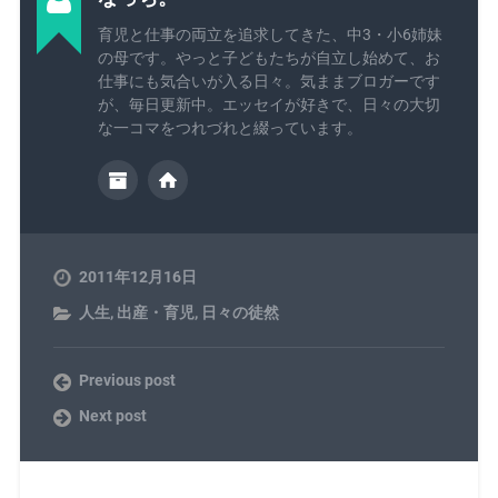
育児と仕事の両立を追求してきた、中3・小6姉妹
の母です。やっと子どもたちが自立し始めて、お
仕事にも気合いが入る日々。気ままブロガーです
が、毎日更新中。エッセイが好きで、日々の大切
な一コマをつれづれと綴っています。
2011年12月16日
人生
,
出産・育児
,
日々の徒然
Previous post
Next post