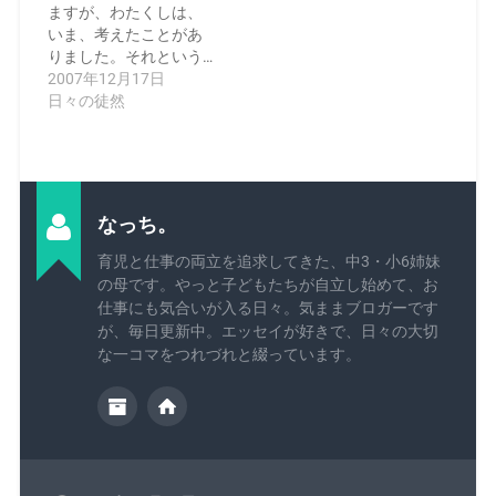
ますが、わたくしは、
いま、考えたことがあ
りました。それという…
2007年12月17日
日々の徒然
なっち。
育児と仕事の両立を追求してきた、中3・小6姉妹
の母です。やっと子どもたちが自立し始めて、お
仕事にも気合いが入る日々。気ままブロガーです
が、毎日更新中。エッセイが好きで、日々の大切
な一コマをつれづれと綴っています。