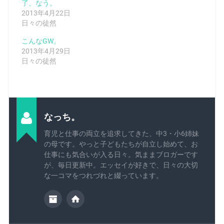
了、なう。
2013年4月22日
日々の徒然
こんなGW。
2013年4月29日
日々の徒然
なっち。
育児と仕事の両立を追求してきた、中3・小6姉妹
の母です。やっと子どもたちが自立し始めて、お
仕事にも気合いが入る日々。気ままブロガーです
が、毎日更新中。エッセイが好きで、日々の大切
な一コマをつれづれと綴っています。