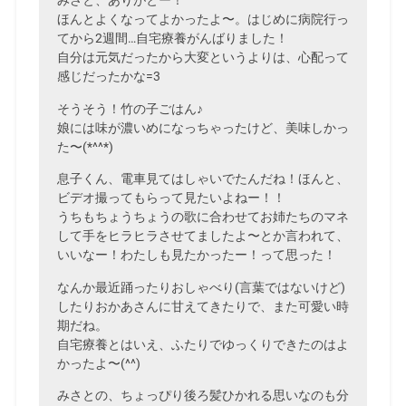
みさと、ありがとー！
ほんとよくなってよかったよ〜。はじめに病院行っ
てから2週間…自宅療養がんばりました！
自分は元気だったから大変というよりは、心配って
感じだったかな=3
そうそう！竹の子ごはん♪
娘には味が濃いめになっちゃったけど、美味しかっ
た〜(*^^*)
息子くん、電車見てはしゃいでたんだね！ほんと、
ビデオ撮ってもらって見たいよねー！！
うちもちょうちょうの歌に合わせてお姉たちのマネ
して手をヒラヒラさせてましたよ〜とか言われて、
いいなー！わたしも見たかったー！って思った！
なんか最近踊ったりおしゃべり(言葉ではないけど)
したりおかあさんに甘えてきたりで、また可愛い時
期だね。
自宅療養とはいえ、ふたりでゆっくりできたのはよ
かったよ〜(^^)
みさとの、ちょっぴり後ろ髪ひかれる思いなのも分