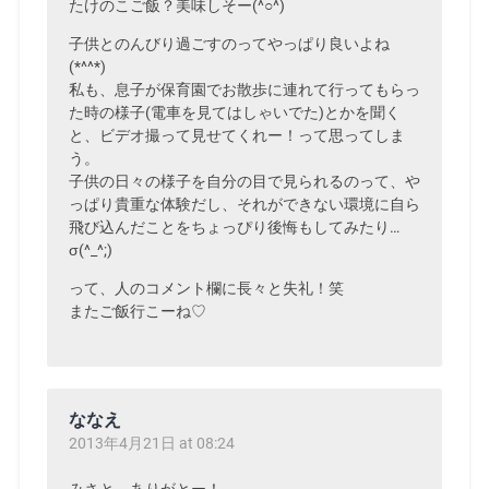
たけのこご飯？美味しそー(^○^)
子供とのんびり過ごすのってやっぱり良いよね
(*^^*)
私も、息子が保育園でお散歩に連れて行ってもらっ
た時の様子(電車を見てはしゃいでた)とかを聞く
と、ビデオ撮って見せてくれー！って思ってしま
う。
子供の日々の様子を自分の目で見られるのって、や
っぱり貴重な体験だし、それができない環境に自ら
飛び込んだことをちょっぴり後悔もしてみたり…
σ(^_^;)
って、人のコメント欄に長々と失礼！笑
またご飯行こーね♡
ななえ
2013年4月21日 at 08:24