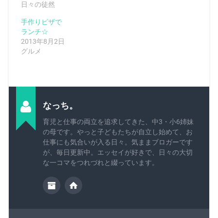
日々の徒然
手作りピザで
ランチ☆
2013年8月2日
グルメ
なっち。
育児と仕事の両立を追求してきた、中3・小6姉妹
の母です。やっと子どもたちが自立し始めて、お
仕事にも気合いが入る日々。気ままブロガーです
が、毎日更新中。エッセイが好きで、日々の大切
な一コマをつれづれと綴っています。