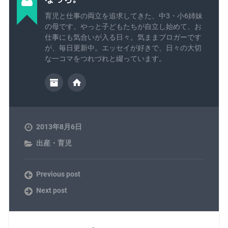
育児と仕事の両立を追求してきた、中3・小6姉妹
の母です。やっと子どもたちが自立し始めて、お
仕事にも気合いが入る日々。気ままブロガーです
が、毎日更新中。エッセイが好きで、日々の大切
な一コマをつれづれと綴っています。
2013年8月6日
出産・育児
Previous post
Next post