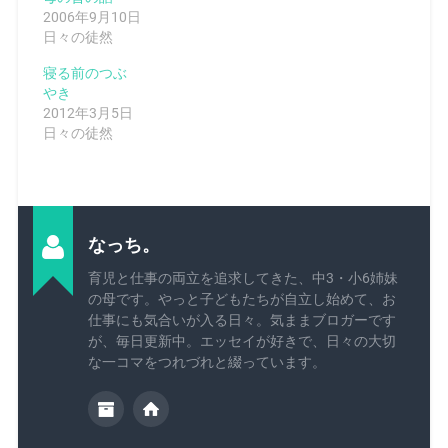
2006年9月10日
日々の徒然
寝る前のつぶ
やき
2012年3月5日
日々の徒然
なっち。
育児と仕事の両立を追求してきた、中3・小6姉妹
の母です。やっと子どもたちが自立し始めて、お
仕事にも気合いが入る日々。気ままブロガーです
が、毎日更新中。エッセイが好きで、日々の大切
な一コマをつれづれと綴っています。