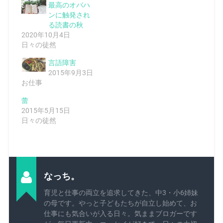
最高のオバハ
ンに触発され
る読書の秋
2020年10月4日
日々の徒然
言語障害
2015年9月3日
お仕事
蕾
2015年5月15日
日々の徒然
なっち。
育児と仕事の両立を追求してきた、中3・小6姉妹
の母です。やっと子どもたちが自立し始めて、お
仕事にも気合いが入る日々。気ままブロガーです