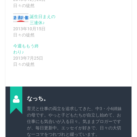
日々の徒然
誕生日まえの
三連休♪
2013年10月15日
日々の徒然
今週ももう終
わり♪
2013年7月25日
日々の徒然
なっち。
育児と仕事の両立を追求してきた、中3・小6姉妹
の母です。やっと子どもたちが自立し始めて、お
仕事にも気合いが入る日々。気ままブロガーです
が、毎日更新中。エッセイが好きで、日々の大切
な一コマをつれづれと綴っています。