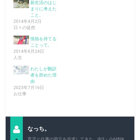
新生活のはじ
まりに考えた
こと。
2014年4月2日
日々の徒然
情熱を持てる
ことって。
2014年6月24日
人生
わたしが翻訳
者を辞めた理
由
2023年7月16日
お仕事
なっち。
育児と仕事の両立を追求してきた、中3・小6姉妹