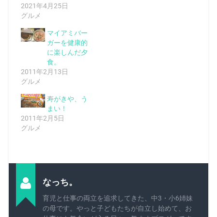
2021年4月25日
グルメ
マイアミバー
ガーを健康的
に楽しんだ夕
食。
2011年2月13日
グルメ
寿がきや、う
まい！
2011年2月5日
グルメ
なっち。
育児と仕事の両立を追求してきた、中3・小6姉妹
の母です。やっと子どもたちが自立し始めて、お