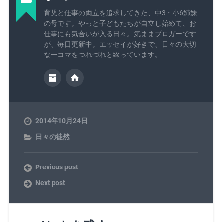
育児と仕事の両立を追求してきた、中3・小6姉妹
の母です。やっと子どもたちが自立し始めて、お
仕事にも気合いが入る日々。気ままブロガーです
が、毎日更新中。エッセイが好きで、日々の大切
な一コマをつれづれと綴っています。
2014年10月24日
日々の徒然
Previous post
Next post