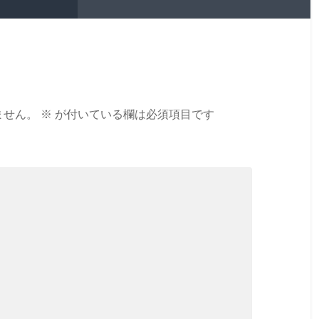
ません。
※
が付いている欄は必須項目です