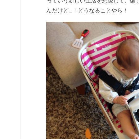
っていう新しい生活を想像して、楽
んだけど…！どうなることやら！