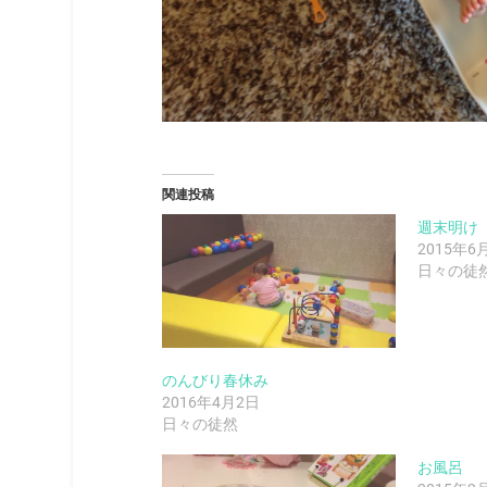
関連投稿
週末明け
2015年6
日々の徒
のんびり春休み
2016年4月2日
日々の徒然
お風呂