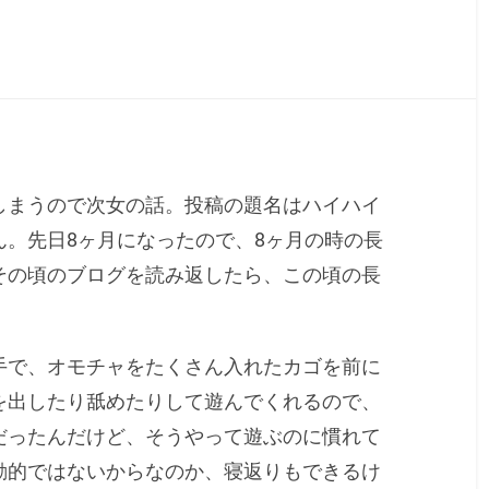
しまうので次女の話。投稿の題名はハイハイ
。先日8ヶ月になったので、8ヶ月の時の長
その頃のブログを読み返したら、この頃の長
。
手で、オモチャをたくさん入れたカゴを前に
を出したり舐めたりして遊んでくれるので、
だったんだけど、そうやって遊ぶのに慣れて
動的ではないからなのか、寝返りもできるけ