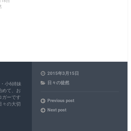
月18日
然
2015年3月15日
日々の徒然
・小6姉妹
始めて、お
ロガーです
Previous post
日々の大切
Next post