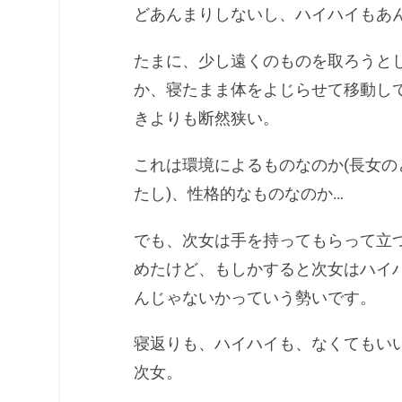
どあんまりしないし、ハイハイもあ
たまに、少し遠くのものを取ろうと
か、寝たまま体をよじらせて移動し
きよりも断然狭い。
これは環境によるものなのか(長女
たし)、性格的なものなのか…
でも、次女は手を持ってもらって立つ
めたけど、もしかすると次女はハイ
んじゃないかっていう勢いです。
寝返りも、ハイハイも、なくてもい
次女。