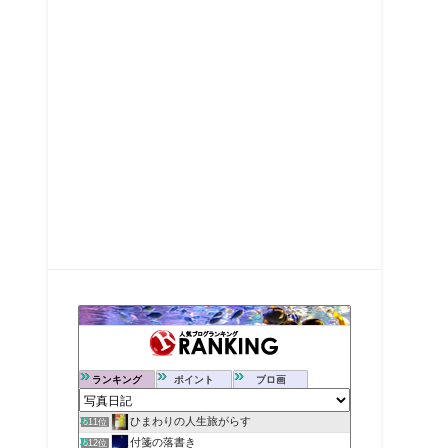
ランキング
ポイント
ブロ画
ひまわりの人生旅がらす
611位
付箋の落書き
612位