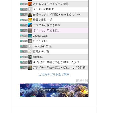
とあるフォトライダーの休日
613位
SCRAP 'n' BUILD
614位
香港チョクホイ日記〜まっすぐに！〜
615位
華麗な日常生活
616位
デジタルときどき銀塩
617位
ぽつりと、気ままに。
618位
casual days
619位
あいうえお。
620位
mocciあれこれ。
621位
空飛ぶデブ猫
622位
photo31
623位
魂ノ記録〜高橋かつおが出逢った人々
624位
デジイチ一年生のほにゃほにゃカメラ日和
625位
このカテゴリを全て表示
参加する
このブログに投票する