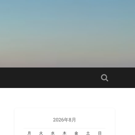
2026年8月
月
火
水
木
金
土
日