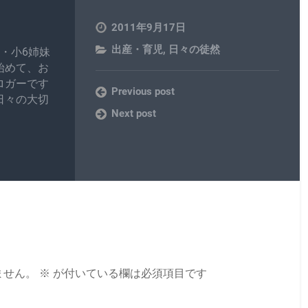
2011年9月17日
出産・育児
,
日々の徒然
・小6姉妹
始めて、お
ロガーです
Previous post
日々の大切
Next post
ません。
※
が付いている欄は必須項目です