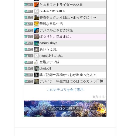
とあるフォトライダーの休日
609位
SCRAP 'n' BUILD
610位
香港チョクホイ日記〜まっすぐに！〜
611位
華麗な日常生活
612位
デジタルときどき銀塩
613位
ぽつりと、気ままに。
614位
casual days
615位
あいうえお。
616位
mocciあれこれ。
617位
空飛ぶデブ猫
618位
photo31
619位
魂ノ記録〜高橋かつおが出逢った人々
620位
デジイチ一年生のほにゃほにゃカメラ日和
621位
このカテゴリを全て表示
参加する
このブログに投票する