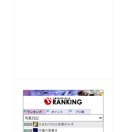
ランキング
ポイント
ブロ画
ひまわりの人生旅がらす
607位
付箋の落書き
608位