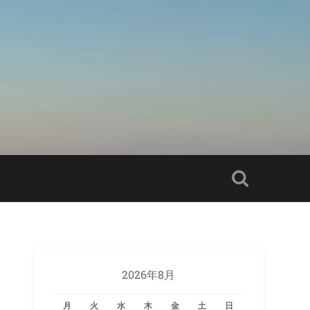
2026年8月
月
火
水
木
金
土
日