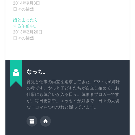
2014年9月3日
日々の徒然
娘とまったり
する午前中。
2013年2月20日
日々の徒然
なっち。
育児と仕事の両立を追求してきた、中3・小6姉妹
の母です。やっと子どもたちが自立し始めて、お
仕事にも気合いが入る日々。気ままブロガーです
が、毎日更新中。エッセイが好きで、日々の大切
な一コマをつれづれと綴っています。