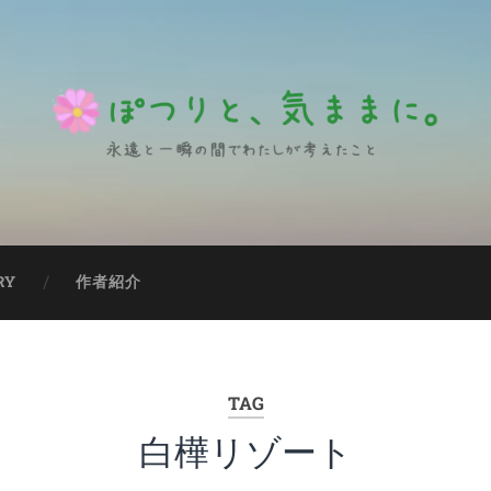
RY
作者紹介
TAG
白樺リゾート